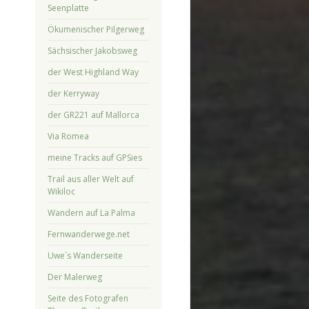
Seenplatte
Ökumenischer Pilgerweg
Sächsischer Jakobsweg
der West Highland Way
der Kerryway
der GR221 auf Mallorca
Via Romea
meine Tracks auf GPSies
Trail aus aller Welt auf
Wikiloc
Wandern auf La Palma
Fernwanderwege.net
Uwe´s Wanderseite
Der Malerweg
Seite des Fotografen