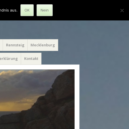
OK
Nein
ndnis aus.
Rennsteig
Mecklenburg
erklärung
Kontakt