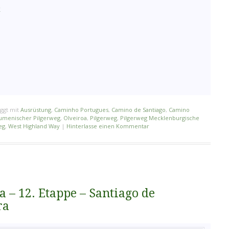
k
ggt mit
Ausrüstung
,
Caminho Portugues
,
Camino de Santiago
,
Camino
umenischer Pilgerweg
,
Olveiroa
,
Pilgerweg
,
Pilgerweg Mecklenburgische
eg
,
West Highland Way
|
Hinterlasse einen Kommentar
 – 12. Etappe – Santiago de
ra