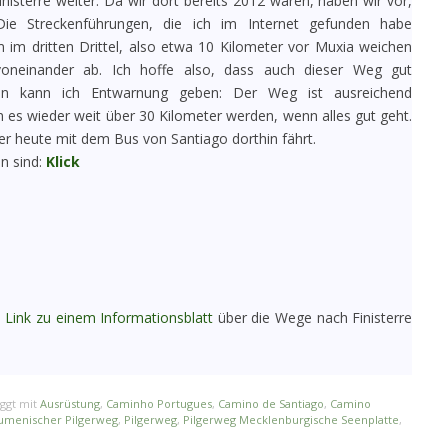
nisterre weiter. Da wir dort bereits 2012 waren, haben wir vor,
ie Streckenführungen, die ich im Internet gefunden habe
m im dritten Drittel, also etwa 10 Kilometer vor Muxia weichen
 voneinander ab. Ich hoffe also, dass auch dieser Weg gut
nein kann ich Entwarnung geben: Der Weg ist ausreichend
 es wieder weit über 30 Kilometer werden, wenn alles gut geht.
der heute mit dem Bus von Santiago dorthin fährt.
en sind:
Klick
n
Link zu einem Informationsblatt
über die Wege nach Finisterre
ggt mit
Ausrüstung
,
Caminho Portugues
,
Camino de Santiago
,
Camino
umenischer Pilgerweg
,
Pilgerweg
,
Pilgerweg Mecklenburgische Seenplatte
,