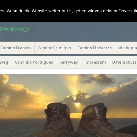
es. Wenn du die Website weiter nutzt, gehen wir von deinem Einverstä
die Welt
und Wanderwege
Camino Frances
Camino Primitivo
Camino Finisterre
Via Regia
sweg
Caminho Portugues
Kerryway
Impressum
Datenschutz