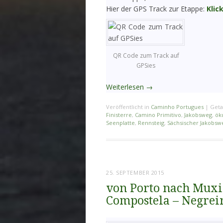
Hier der GPS Track zur Etappe:
Klic
QR Code zum Track auf
GPSies
Weiterlesen
→
Veröffentlicht in
Caminho Portugues
|
Geta
Finisterre
,
Camino Primitivo
,
Jakobsweg
,
ök
Seenplatte
,
Rennsteig
,
Sächsischer Jakobsw
25. SEPTEMBER 2015
von Porto nach Muxia
Compostela – Negrei