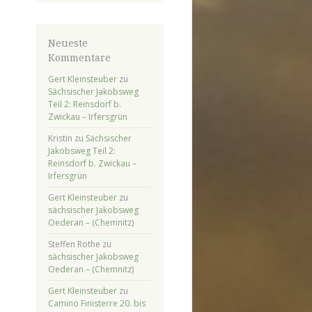
Neueste
Kommentare
Gert Kleinsteuber
zu
Sächsischer Jakobsweg
Teil 2: Reinsdorf b.
Zwickau – Irfersgrün
Kristin
zu
Sächsischer
Jakobsweg Teil 2:
Reinsdorf b. Zwickau –
Irfersgrün
Gert Kleinsteuber
zu
sächsischer Jakobsweg
Oederan – (Chemnitz)
Steffen Rothe
zu
sächsischer Jakobsweg
Oederan – (Chemnitz)
Gert Kleinsteuber
zu
Camino Finisterre 20. bis