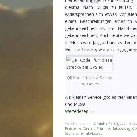
hier erfahrungsgemäß in Richtung Fi
diesmal nach Muxia zu laufen. D
widersprechen sich etwas. Vor alle
einige Beschreibungen erheblich
gekennzeichnet ist. (im Nachhi
gekennzeichnet.) Auch heute werden
In Muxia wird Jörg auf uns warten, 
Hier die Strecke, wie wir sie gegang
QR Code für diese Strecke
bei GPSies
Als kleinen Service gibt es hier eine
und Muxia.
Weiterlesen
→
Veröffentlicht in
Caminho Portugues
|
Geta
Finisterre
,
Camino Primitivo
,
Jakobsweg
,
ök
Sächsischer Jakobsweg