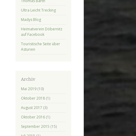
Thomas Barth
Ultra Leicht Trecking
Madys Blog
Heimatverein Döbernitz
auf Facebook
Touristische Seite über
Asturien
Archiv
Mai 2019
(10)
Oktober 2018
(1)
August 2017
(3)
Oktober 2016
(1)
September 2015
(15)
Juli 2015
(1)