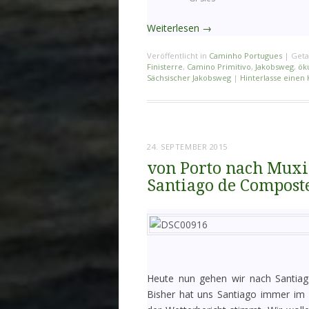
Weiterlesen
→
Veröffentlicht in
Caminho Portugues
|
Geta
Finisterre
,
Camino Primitivo
,
Jakobsweg
,
ök
Sächsischer Jakobsweg
|
Hinterlasse eine
24. SEPTEMBER 2015
von Porto nach Muxia
Santiago de Compost
Heute nun gehen wir nach Santiag
Bisher hat uns Santiago immer im 