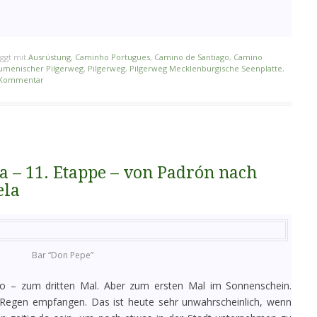
ggt mit
Ausrüstung
,
Caminho Portugues
,
Camino de Santiago
,
Camino
umenischer Pilgerweg
,
Pilgerweg
,
Pilgerweg Mecklenburgische Seenplatte
,
n Kommentar
 – 11. Etappe – von Padrón nach
ela
Bar “Don Pepe”
o – zum dritten Mal. Aber zum ersten Mal im Sonnenschein.
Regen empfangen. Das ist heute sehr unwahrscheinlich, wenn