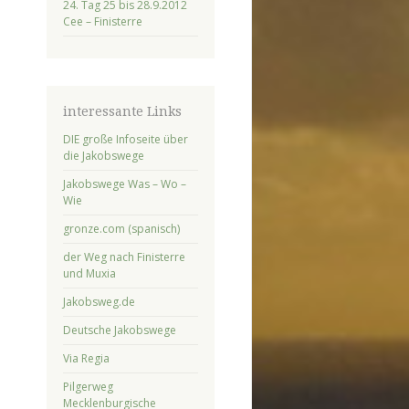
24. Tag 25 bis 28.9.2012
Cee – Finisterre
interessante Links
DIE große Infoseite über
die Jakobswege
Jakobswege Was – Wo –
Wie
gronze.com (spanisch)
der Weg nach Finisterre
und Muxia
Jakobsweg.de
Deutsche Jakobswege
Via Regia
Pilgerweg
Mecklenburgische