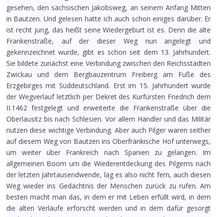
gesehen, den sächsischen Jakobsweg, an seinem Anfang Mitten
in Bautzen. Und gelesen hatte ich auch schon einiges darüber. Er
ist recht jung, das heißt seine Wiedergeburt ist es. Denn die alte
Frankenstraße, auf der dieser Weg nun angelegt und
gekennzeichnet wurde, gibt es schon seit dem 13. Jahrhundert.
Sie bildete zunächst eine Verbindung zwischen den Reichsstädten
Zwickau und dem Bergbauzentrum Freiberg am Fuße des
Erzgebirges mit Süddeutschland. Erst im 15. Jahrhundert wurde
der Wegverlauf letztlich per Dekret des Kurfürsten Friedrich dem
II.1462 festgelegt und erweiterte die Frankenstraße über die
Oberlausitz bis nach Schlesien. Vor allem Händler und das Militär
nutzen diese wichtige Verbindung. Aber auch Pilger waren seither
auf diesem Weg von Bautzen ins Oberfränkische Hof unterwegs,
um weiter über Frankreich nach Spanien zu gelangen. Im
allgemeinen Boom um die Wiederentdeckung des Pilgerns nach
der letzten Jahrtausendwende, lag es also nicht fern, auch diesen
Weg wieder ins Gedächtnis der Menschen zurück zu rufen. Am
besten macht man das, in dem er mit Leben erfüllt wird, in dem
die alten Verläufe erforscht werden und in dem dafür gesorgt