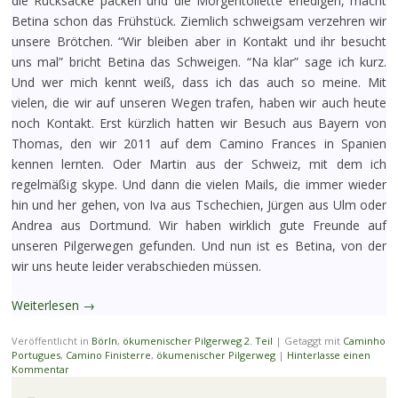
die Rucksäcke packen und die Morgentoilette erledigen, macht
Betina schon das Frühstück. Ziemlich schweigsam verzehren wir
unsere Brötchen. “Wir bleiben aber in Kontakt und ihr besucht
uns mal” bricht Betina das Schweigen. “Na klar” sage ich kurz.
Und wer mich kennt weiß, dass ich das auch so meine. Mit
vielen, die wir auf unseren Wegen trafen, haben wir auch heute
noch Kontakt. Erst kürzlich hatten wir Besuch aus Bayern von
Thomas, den wir 2011 auf dem Camino Frances in Spanien
kennen lernten. Oder Martin aus der Schweiz, mit dem ich
regelmäßig skype. Und dann die vielen Mails, die immer wieder
hin und her gehen, von Iva aus Tschechien, Jürgen aus Ulm oder
Andrea aus Dortmund. Wir haben wirklich gute Freunde auf
unseren Pilgerwegen gefunden. Und nun ist es Betina, von der
wir uns heute leider verabschieden müssen.
Weiterlesen
→
Veröffentlicht in
Börln
,
ökumenischer Pilgerweg 2. Teil
|
Getaggt mit
Caminho
Portugues
,
Camino Finisterre
,
ökumenischer Pilgerweg
|
Hinterlasse einen
Kommentar