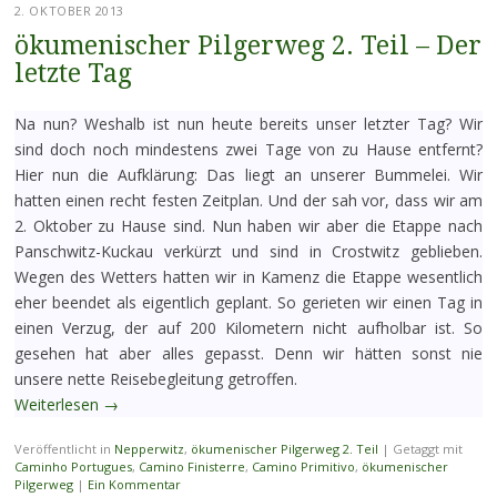
2. OKTOBER 2013
ökumenischer Pilgerweg 2. Teil – Der
letzte Tag
Na nun? Weshalb ist nun heute bereits unser letzter Tag? Wir
sind doch noch mindestens zwei Tage von zu Hause entfernt?
Hier nun die Aufklärung: Das liegt an unserer Bummelei. Wir
hatten einen recht festen Zeitplan. Und der sah vor, dass wir am
2. Oktober zu Hause sind. Nun haben wir aber die Etappe nach
Panschwitz-Kuckau verkürzt und sind in Crostwitz geblieben.
Wegen des Wetters hatten wir in Kamenz die Etappe wesentlich
eher beendet als eigentlich geplant. So gerieten wir einen Tag in
einen Verzug, der auf 200 Kilometern nicht aufholbar ist. So
gesehen hat aber alles gepasst. Denn wir hätten sonst nie
unsere nette Reisebegleitung getroffen.
Weiterlesen
→
Veröffentlicht in
Nepperwitz
,
ökumenischer Pilgerweg 2. Teil
|
Getaggt mit
Caminho Portugues
,
Camino Finisterre
,
Camino Primitivo
,
ökumenischer
Pilgerweg
|
Ein Kommentar