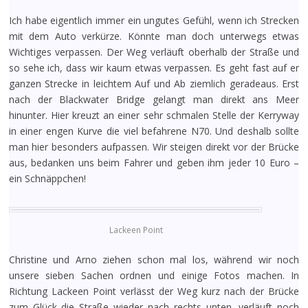
Ich habe eigentlich immer ein ungutes Gefühl, wenn ich Strecken
mit dem Auto verkürze. Könnte man doch unterwegs etwas
Wichtiges verpassen. Der Weg verläuft oberhalb der Straße und
so sehe ich, dass wir kaum etwas verpassen. Es geht fast auf er
ganzen Strecke in leichtem Auf und Ab ziemlich geradeaus. Erst
nach der Blackwater Bridge gelangt man direkt ans Meer
hinunter. Hier kreuzt an einer sehr schmalen Stelle der Kerryway
in einer engen Kurve die viel befahrene N70. Und deshalb sollte
man hier besonders aufpassen. Wir steigen direkt vor der Brücke
aus, bedanken uns beim Fahrer und geben ihm jeder 10 Euro –
ein Schnäppchen!
Lackeen Point
Christine und Arno ziehen schon mal los, während wir noch
unsere sieben Sachen ordnen und einige Fotos machen. In
Richtung Lackeen Point verlässt der Weg kurz nach der Brücke
zum Glück die Straße wieder nach rechts unten, verläuft noch