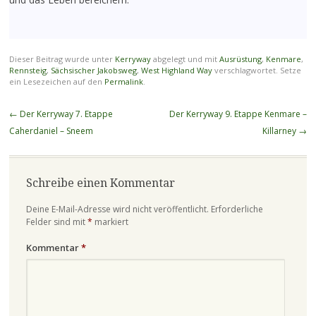
Dieser Beitrag wurde unter
Kerryway
abgelegt und mit
Ausrüstung
,
Kenmare
,
Rennsteig
,
Sächsischer Jakobsweg
,
West Highland Way
verschlagwortet. Setze
ein Lesezeichen auf den
Permalink
.
Beitragsnavigation
←
Der Kerryway 7. Etappe
Der Kerryway 9. Etappe Kenmare –
Caherdaniel – Sneem
Killarney
→
Schreibe einen Kommentar
Deine E-Mail-Adresse wird nicht veröffentlicht.
Erforderliche
Felder sind mit
*
markiert
Kommentar
*