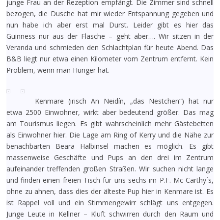
junge Frau an der Rezeption empfängt. Die Zimmer sind schnell
bezogen, die Dusche hat mir wieder Entspannung gegeben und
nun habe ich aber erst mal Durst. Leider gibt es hier das
Guinness nur aus der Flasche – geht aber…. Wir sitzen in der
Veranda und schmieden den Schlachtplan für heute Abend. Das
B&B liegt nur etwa einen Kilometer vom Zentrum entfernt. Kein
Problem, wenn man Hunger hat.
Kenmare (irisch An Neidín, „das Nestchen“) hat nur
etwa 2500 Einwohner, wirkt aber bedeutend größer. Das mag
am Tourismus liegen. Es gibt wahrscheinlich mehr Gästebetten
als Einwohner hier. Die Lage am Ring of Kerry und die Nähe zur
benachbarten Beara Halbinsel machen es möglich. Es gibt
massenweise Geschäfte und Pups an den drei im Zentrum
aufeinander treffenden großen Straßen. Wir suchen nicht lange
und finden einen freien Tisch für uns sechs im P.F. Mc Carthy´s,
ohne zu ahnen, dass dies der älteste Pup hier in Kenmare ist. Es
ist Rappel voll und ein Stimmengewirr schlägt uns entgegen.
Junge Leute in Kellner – Kluft schwirren durch den Raum und