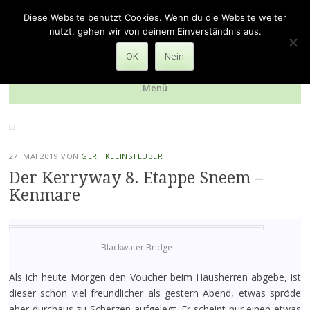
zu Fuss durch die Welt
Diese Website benutzt Cookies. Wenn du die Website weiter
nutzt, gehen wir von deinem Einverständnis aus.
Reiseberichte über verschiedene Pilger- und Wanderwege
OK
Nein
Menü
Zum
Inhalt
springen
27. MAI 2019
VON
GERT KLEINSTEUBER
Der Kerryway 8. Etappe Sneem –
Kenmare
Blackwater Bridge
Als ich heute Morgen den Voucher beim Hausherren abgebe, ist
dieser schon viel freundlicher als gestern Abend, etwas spröde
aber durchaus zu Scherzen aufgelegt. Er scheint nur einen etwas