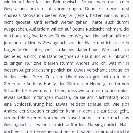
wieder auf dem falschen Bein erwischt. So weit waren wir in den
Gesprächen noch nicht vorgedrungen. Denn zu meiner und
Andrea´s Motivation diesen Weg zu gehen, hatten wir uns noch
nicht geoutet. Und einfach weiter gehen hätte auch dumm
ausgesehen. Außerdem will ich auf Betina Rücksicht nehmen, die
durchaus religiöse Motive für diesen Weg hat. Und schon hält mir
jemand ein kleines Gesangbuch vor der Nase und ich blicke in
fragende Gesichter, weil ich keines dabei habe. Wie auch, ich
kenne es ja nicht mal. Dann beginnen alle laut und voller Inbrunst
zu singen. Nur zwei bleiben stumm, Andrea und ich, was mir in
diesem Augenblick sehr peinlich ist. Etwas verschämt schaue ich
in das kleine Buch. Zu allem Überfluss klingelt mitten in der
Zeremonie Andreas Handy, der Rückruf der Herbergsmutter von
Schönfeld. Sie will uns mitteilen, dass wir kommen können aber
etwas Geduld mitbringen müssen, da sie am Nachmittag noch
eine Schlossführung hat. Etwas neidisch schaue ich, wie sich
Andrea der Situation entziehen kann, in dem sie zur Seite geht,
um zu telefonieren. Vor meiner Nase baumelt immer noch das
Gesangbuch, als wenn es mich auffordert: Nu sing endlich! Habt
doch endlich ein Einsehen und begreift, sage ich mir und möchte