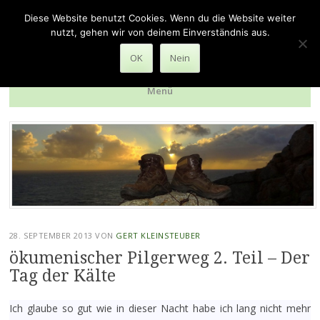
zu Fuss durch die Welt
Diese Website benutzt Cookies. Wenn du die Website weiter
nutzt, gehen wir von deinem Einverständnis aus.
Reiseberichte über verschiedene Pilger- und Wanderwege
OK
Nein
Menü
Zum
Inhalt
springen
28. SEPTEMBER 2013
VON
GERT KLEINSTEUBER
ökumenischer Pilgerweg 2. Teil – Der
Tag der Kälte
Ich glaube so gut wie in dieser Nacht habe ich lang nicht mehr