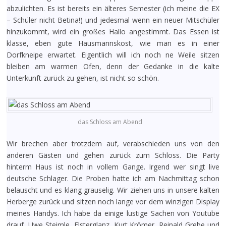
abzulichten. Es ist bereits ein älteres Semester (ich meine die EX
– Schüler nicht Betina!) und jedesmal wenn ein neuer Mitschüler
hinzukommt, wird ein großes Hallo angestimmt. Das Essen ist
klasse, eben gute Hausmannskost, wie man es in einer
Dorfkneipe erwartet. Eigentlich will ich noch ne Weile sitzen
bleiben am warmen Ofen, denn der Gedanke in die kalte
Unterkunft zurück zu gehen, ist nicht so schön.
das Schloss am Abend
Wir brechen aber trotzdem auf, verabschieden uns von den
anderen Gästen und gehen zurück zum Schloss. Die Party
hinterm Haus ist noch in vollem Gange. Irgend wer singt live
deutsche Schlager. Die Proben hatte ich am Nachmittag schon
belauscht und es klang grauselig. Wir ziehen uns in unsere kalten
Herberge zurück und sitzen noch lange vor dem winzigen Display
meines Handys. Ich habe da einige lustige Sachen von Youtube
drauf, Uwe Steimle, Elsterglanz, Kurt Krömer, Reinald Grebe und