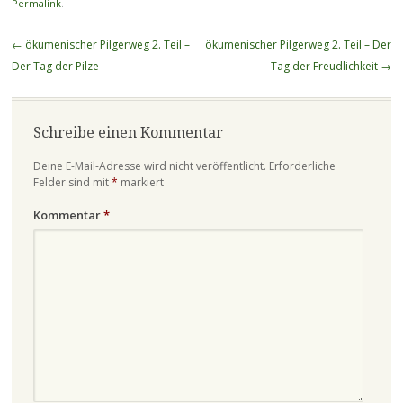
Permalink
.
Beitragsnavigation
←
ökumenischer Pilgerweg 2. Teil –
ökumenischer Pilgerweg 2. Teil – Der
Der Tag der Pilze
Tag der Freudlichkeit
→
Schreibe einen Kommentar
Deine E-Mail-Adresse wird nicht veröffentlicht.
Erforderliche
Felder sind mit
*
markiert
Kommentar
*