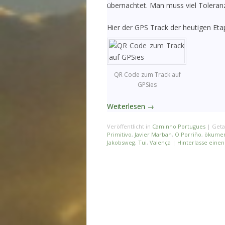
übernachtet. Man muss viel Toleran
Hier der GPS Track der heutigen Et
QR Code zum Track auf
GPSies
Weiterlesen
→
Veröffentlicht in
Caminho Portugues
|
Geta
Primitivo
,
Javier Marban
,
O Porriño
,
ökumen
Jakobsweg
,
Tui
,
Valença
|
Hinterlasse ein