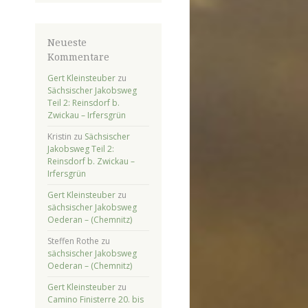
Neueste
Kommentare
Gert Kleinsteuber
zu
Sächsischer Jakobsweg
Teil 2: Reinsdorf b.
Zwickau – Irfersgrün
Kristin
zu
Sächsischer
Jakobsweg Teil 2:
Reinsdorf b. Zwickau –
Irfersgrün
Gert Kleinsteuber
zu
sächsischer Jakobsweg
Oederan – (Chemnitz)
Steffen Rothe
zu
sächsischer Jakobsweg
Oederan – (Chemnitz)
Gert Kleinsteuber
zu
Camino Finisterre 20. bis