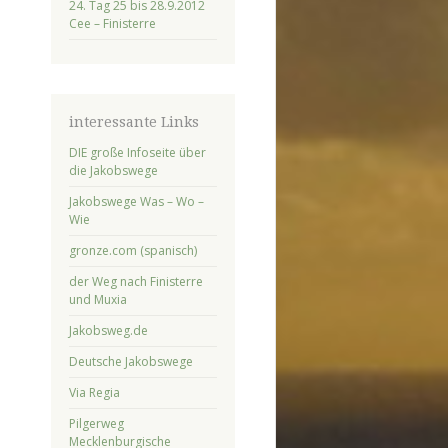
24. Tag 25 bis 28.9.2012
Cee – Finisterre
interessante Links
DIE große Infoseite über
die Jakobswege
Jakobswege Was – Wo –
Wie
gronze.com (spanisch)
der Weg nach Finisterre
und Muxia
Jakobsweg.de
Deutsche Jakobswege
Via Regia
Pilgerweg
Mecklenburgische