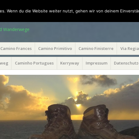
es. Wenn du die Website weiter nutzt, gehen wir von deinem Einverstä
die Welt
und Wanderwege
Camino Frances
Camino Primitivo
Camino Finisterre
Via Regia
sweg
Caminho Portugues
Kerryway
Impressum
Datenschutz