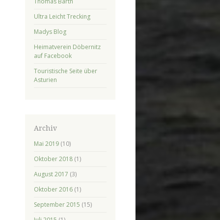
Thomas Barth
Ultra Leicht Trecking
Madys Blog
Heimatverein Döbernitz
auf Facebook
Touristische Seite über
Asturien
Archiv
Mai 2019
(10)
Oktober 2018
(1)
August 2017
(3)
Oktober 2016
(1)
September 2015
(15)
Juli 2015
(1)