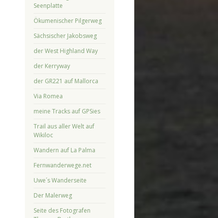
Seenplatte
Ökumenischer Pilgerweg
Sächsischer Jakobsweg
der West Highland Way
der Kerryway
der GR221 auf Mallorca
Via Romea
meine Tracks auf GPSies
Trail aus aller Welt auf
Wikiloc
Wandern auf La Palma
Fernwanderwege.net
Uwe´s Wanderseite
Der Malerweg
Seite des Fotografen