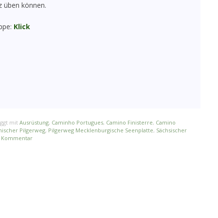
z üben können.
appe:
Klick
ggt mit
Ausrüstung
,
Caminho Portugues
,
Camino Finisterre
,
Camino
ischer Pilgerweg
,
Pilgerweg Mecklenburgische Seenplatte
,
Sächsischer
en Kommentar