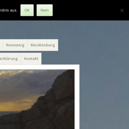
OK
Nein
ndnis aus.
Rennsteig
Mecklenburg
erklärung
Kontakt