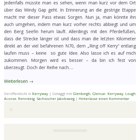
Jedenfalls müsste man es sehen, wenn man kurz vor dem Ort
über das Windy Gap geht. In Erinnerung an die gestrige Etappe
macht mir dieser Pass etwas Sorgen. Nun ja, man könnte ihn
auch umgehen, indem man kurz vorher rechts abbiegt und um
den Berg Seefin herum läuft. Allerdings mit den Pferdefüßen,
dass die Strecke länger ist und dass man die letzten Kilometer
direkt an der viel befahrenen N70, dem „Ring off Kerry“ entlang
laufen muss – keine so gute Idee. Also lasse ich es auf mich
zukommen. Morgen wird es besser – da bin ich fest von
überzeugt. Doch der Reihe nach….
Weiterlesen
→
Veröffentlicht in
Kerryway
|
Getaggt mit
Glenbeigh
,
Glencar
,
Kerryway
,
Lough
Acoose
,
Rennsteig
,
Sächsischer Jakobsweg
|
Hinterlasse einen Kommentar