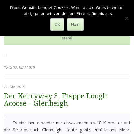
zu Fuss durch die Welt
Diese Website benutzt Cookies. Wenn du die Website weiter
nutzt, gehen wir von deinem Einverständnis aus.
Reiseberichte über verschiedene Pilger- und Wanderwege
OK
Nein
Menü
Zum
Inhalt
springen
TAG:
22. MAI 2019
22. MAI 2019
Der Kerryway 3. Etappe Lough
Acoose – Glenbeigh
Es sind heute wieder nur etwas mehr als 18 Kilometer auf
der Strecke nach Glenbeigh. Heute geht’s zurück ans Meer.